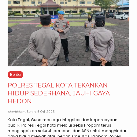
Berita
POLRES TEGAL KOTA TEKANKAN
HIDUP SEDERHANA, JAUHI GAYA
HEDON
Diterbitkan
: Senin, 6 Okt 2025
Kota Tegal, Guna menjaga integritas dan kepercayaan
publik, Polres Tegal Kota melalui Seksi Propam terus
mengingatkan seluruh personel dan ASN untuk menghindari
gaya hidup mewah atau hedonisme. Kasi Propam Polres..