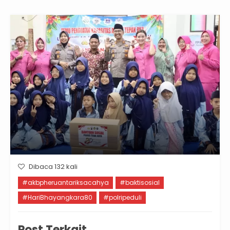
Dibaca 132 kali
#akbpheruantariksacahya
#baktisosial
#HariBhayangkara80
#polripeduli
Post Terkait