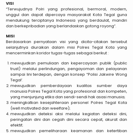
VISI
“Terwujudnya Polri yang profesional, bermoral, modern,
unggul dan dapat dipercaya masyarakat Kota Tegal guna
mendukung terciptanya Indonesia yang berdaulat, mandiri
dan berkepribadian yang berlandaskan gotong royong”.
MISI
Berdasarkan pernyataan visi yang dicita-citakan tersebut
selanjutnya diuraikan dalam misi Polres Tegal Kota yang
mencerminkan koridor tugas-tugas sebagai berikut :
mewujudkan pemuliaan dan kepercayaan publik (public
trust) melalui perlindungan, pengayoman dan pelayanan
sampai lini terdepan, dengan konsep “Polisi Jakwire Wong
Tegal’.
mewujudkan pemberdayaan kualitas sumber daya
manusia Polres Tegal Kota yang profesional dan kompeten,
yang menjunjung etika dan sendi-sendi hak asasi manusia;
meningkatkan kesejahteraan personel Polres Tegal Kota
(well motivated dan weelfare);
mewujudkan deteksi aksi melalui kegiatan deteksi dini,
peringatan dini dan cegah dini secara cepat, akurat dan
efektif;
mewujudkan pemeliharaan keamanan dan ketertiban