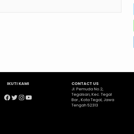
IKUTI KAMI
CONTACT US
Jl. Pemuda No.2,
Tegalsari, Kec. Tegal
Facebook
Twitter
Instagram
YouTube
Bar., Kota Tegal, Jawa
Tengah 52313