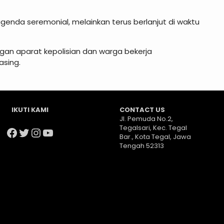
 agenda seremonial, melainkan terus berlanjut di waktu
gan aparat kepolisian dan warga bekerja
sing.
IKUTI KAMI
CONTACT US
Jl. Pemuda No.2,
Tegalsari, Kec. Tegal
Facebook
Twitter
Instagram
YouTube
Bar., Kota Tegal, Jawa
Tengah 52313