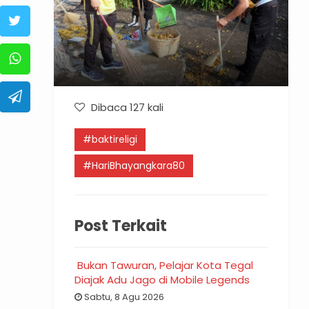
Dibaca 127 kali
#baktireligi
#HariBhayangkara80
Post Terkait
Bukan Tawuran, Pelajar Kota Tegal
Diajak Adu Jago di Mobile Legends
Sabtu, 8 Agu 2026