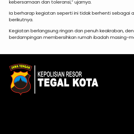
kebersamaan dan toleransi,” ujarnya.
Ia berharap kegiatan seperti ini tidak berhenti sebagai
berikutnya.
Kegiatan berlangsung ringan dan penuh keakraban, den
berdampingan membersihkan rumah ibadah masing-ma