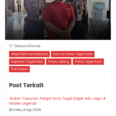
Dibaca 1134 kali
Akbp Rahmad Hidayat
Humas Polres Tegal Kota
Kapolres Tegal Kota
Polda Jateng
Polres Tegal Kota
Polri Presisi
Post Terkait
Bukan Tawuran, Pelajar Kota Tegal Diajak Adu Jago di
Mobile Legends
Sabtu, 8 Agu 2026