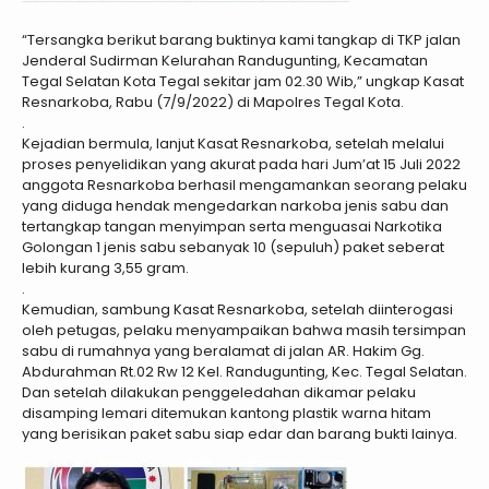
“Tersangka berikut barang buktinya kami tangkap di TKP jalan
Jenderal Sudirman Kelurahan Randugunting, Kecamatan
Tegal Selatan Kota Tegal sekitar jam 02.30 Wib,” ungkap Kasat
Resnarkoba, Rabu (7/9/2022) di Mapolres Tegal Kota.
.
Kejadian bermula, lanjut Kasat Resnarkoba, setelah melalui
proses penyelidikan yang akurat pada hari Jum’at 15 Juli 2022
anggota Resnarkoba berhasil mengamankan seorang pelaku
yang diduga hendak mengedarkan narkoba jenis sabu dan
tertangkap tangan menyimpan serta menguasai Narkotika
Golongan 1 jenis sabu sebanyak 10 (sepuluh) paket seberat
lebih kurang 3,55 gram.
.
Kemudian, sambung Kasat Resnarkoba, setelah diinterogasi
oleh petugas, pelaku menyampaikan bahwa masih tersimpan
sabu di rumahnya yang beralamat di jalan AR. Hakim Gg.
Abdurahman Rt.02 Rw 12 Kel. Randugunting, Kec. Tegal Selatan.
Dan setelah dilakukan penggeledahan dikamar pelaku
disamping lemari ditemukan kantong plastik warna hitam
yang berisikan paket sabu siap edar dan barang bukti lainya.