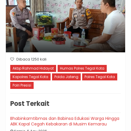
Dibaca 1250 kali
Akbp Rahmad Hidayat
Humas Polres Tegal Kota
Kapolres Tegal Kota
Polda Jateng
Polres Tegal Kota
Polri Presisi
Post Terkait
Bhabinkamtibmas dan Babinsa Edukasi Warga Hingga
ABK Kapal Cegah Kebakaran di Musim Kemarau