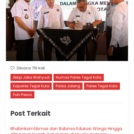
Dibaca 710 kali
Akbp Jaka Wahyudi
Humas Polres Tegal Kota
Kapolres Tegal Kota
Polda Jateng
Polres Tegal Kota
Polri Presisi
Post Terkait
Bhabinkamtibmas dan Babinsa Edukasi Warga Hingga