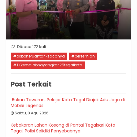
Dibaca 172 kali
#akbpheruantariksacahya
#peresmian
#TKkemalabhayangkari25tegalkota
Post Terkait
Bukan Tawuran, Pelajar Kota Tegal Diajak Adu Jago di
Mobile Legends
Sabtu, 8 Agu 2026
Kebakaran Lahan Kosong di Pantai Tegalsari Kota
Tegal, Polisi Selidiki Penyebabnya