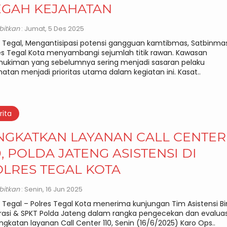
EGAH KEJAHATAN
rbitkan
: Jumat, 5 Des 2025
 Tegal, Mengantisipasi potensi gangguan kamtibmas, Satbinma
es Tegal Kota menyambangi sejumlah titik rawan. Kawasan
ukiman yang sebelumnya sering menjadi sasaran pelaku
hatan menjadi prioritas utama dalam kegiatan ini. Kasat..
rita
NGKATKAN LAYANAN CALL CENTER
0, POLDA JATENG ASISTENSI DI
LRES TEGAL KOTA
rbitkan
: Senin, 16 Jun 2025
 Tegal – Polres Tegal Kota menerima kunjungan Tim Asistensi Bi
asi & SPKT Polda Jateng dalam rangka pengecekan dan evaluas
ngkatan layanan Call Center 110, Senin (16/6/2025) Karo Ops..