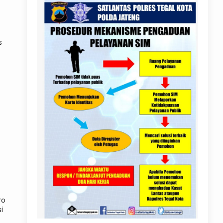
s
ro
i