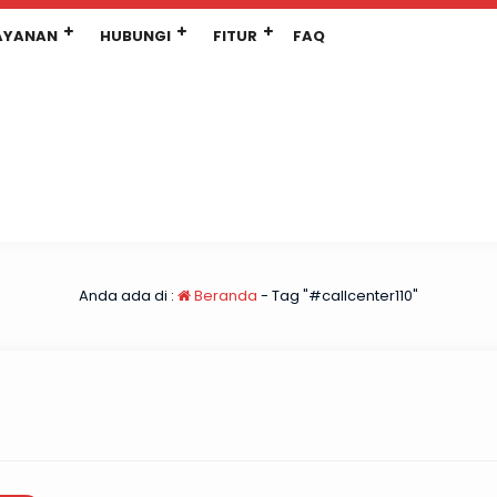
AYANAN
HUBUNGI
FITUR
FAQ
Anda ada di :
Beranda
-
Tag "#callcenter110"