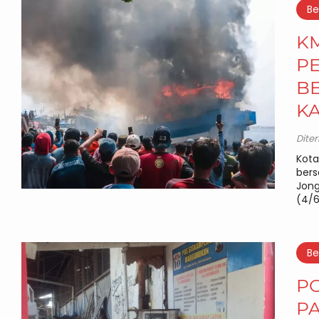
Be
KM
PE
B
KA
Dite
Kota
bers
Jong
(4/6
Be
PO
P