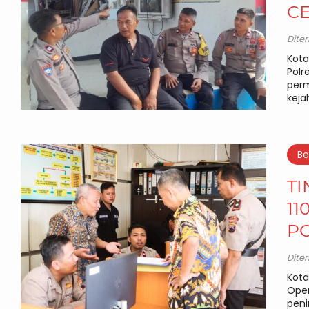
C
Dite
Kota
Polr
perm
keja
Be
TI
11
PO
Dite
Kota
Oper
peni