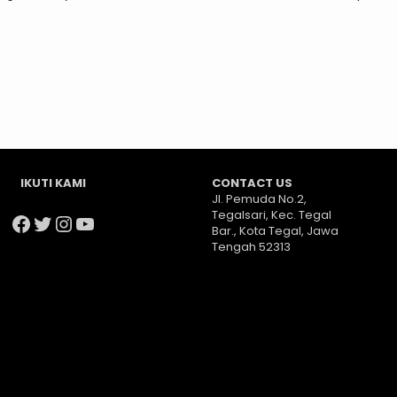
IKUTI KAMI
CONTACT US
Jl. Pemuda No.2,
Tegalsari, Kec. Tegal
Facebook
Twitter
Instagram
YouTube
Bar., Kota Tegal, Jawa
Tengah 52313