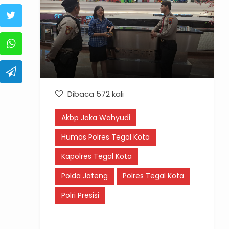
Dibaca 572 kali
Akbp Jaka Wahyudi
Humas Polres Tegal Kota
Kapolres Tegal Kota
Polda Jateng
Polres Tegal Kota
Polri Presisi