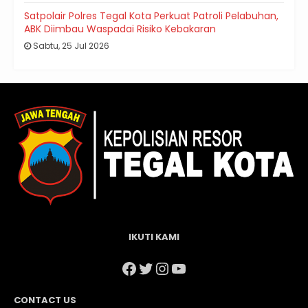
Satpolair Polres Tegal Kota Perkuat Patroli Pelabuhan,
ABK Diimbau Waspadai Risiko Kebakaran
Sabtu, 25 Jul 2026
IKUTI KAMI
Facebook
Twitter
Instagram
YouTube
CONTACT US