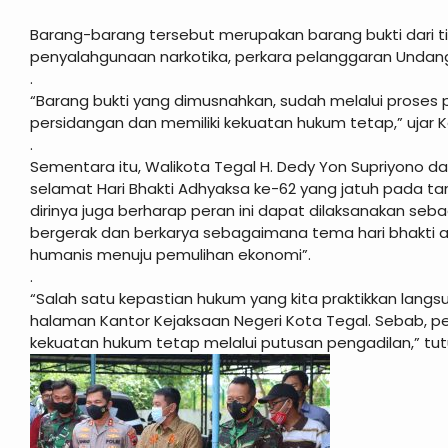
Barang-barang tersebut merupakan barang bukti dari ti
penyalahgunaan narkotika, perkara pelanggaran Undan
.
“Barang bukti yang dimusnahkan, sudah melalui proses p
persidangan dan memiliki kekuatan hukum tetap,” ujar Ka
.
Sementara itu, Walikota Tegal H. Dedy Yon Supriyono
selamat Hari Bhakti Adhyaksa ke-62 yang jatuh pada tang
dirinya juga berharap peran ini dapat dilaksanakan seb
bergerak dan berkarya sebagaimana tema hari bhakti ad
humanis menuju pemulihan ekonomi”.
.
“Salah satu kepastian hukum yang kita praktikkan langs
halaman Kantor Kejaksaan Negeri Kota Tegal. Sebab, p
kekuatan hukum tetap melalui putusan pengadilan,” tutu