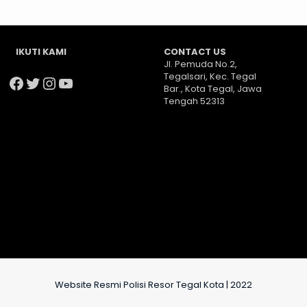
IKUTI KAMI
CONTACT US
Jl. Pemuda No.2,
Tegalsari, Kec. Tegal
Facebook
Twitter
Instagram
YouTube
Bar., Kota Tegal, Jawa
Tengah 52313
Website Resmi Polisi Resor Tegal Kota | 2022