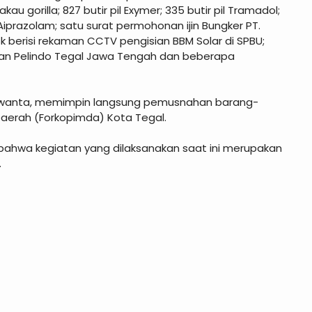
u gorilla; 827 butir pil Exymer; 335 butir pil Tramadol;
Aiprazolam; satu surat permohonan ijin Bungker PT.
k berisi rekaman CCTV pengisian BBM Solar di SPBU;
han Pelindo Tegal Jawa Tengah dan beberapa
 Siswanta, memimpin langsung pemusnahan barang-
aerah (Forkopimda) Kota Tegal.
ahwa kegiatan yang dilaksanakan saat ini merupakan
.