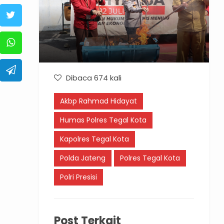
Dibaca 674 kali
Akbp Rahmad Hidayat
Humas Polres Tegal Kota
Kapolres Tegal Kota
Polda Jateng
Polres Tegal Kota
Polri Presisi
Post Terkait