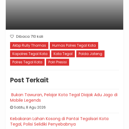
Dibaca 710 kali
Akbp Rully Thomas
Humas Polres Tegal Kota
Kapolres Tegal Kota
Kota Tegal
Polda Jateng
Polres Tegal Kota
Polri Presisi
Post Terkait
Bukan Tawuran, Pelajar Kota Tegal Diajak Adu Jago di
Mobile Legends
Sabtu, 8 Agu 2026
Kebakaran Lahan Kosong di Pantai Tegalsari Kota
Tegal, Polisi Selidiki Penyebabnya