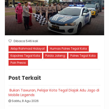
Dibaca 546 kali
Akbp Rahmad Hidayat
Humas Polres Tegal Kota
Kapolres Tegal Kota
Polda Jateng
Polres Tegal Kota
Polri Presisi
Post Terkait
Bukan Tawuran, Pelajar Kota Tegal Diajak Adu Jago di
Mobile Legends
Sabtu, 8 Agu 2026