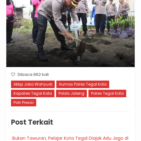
Dibaca 662 kali
Akbp Jaka Wahyudi
Humas Polres Tegal Kota
Kapolres Tegal Kota
Polda Jateng
Polres Tegal Kota
Polri Presisi
Post Terkait
Bukan Tawuran, Pelajar Kota Tegal Diajak Adu Jago di