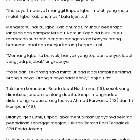
“Lho saya (maunya) manggil Bripda Iqbal, malah yang maju
malah Iqbal Kabidhumas,” kata Irjen Luthfi
Mengetahui hal itu, Iqbal Kabidhumas, mundur beberapa
langkah dan nampak tersipu. Namun Kapolda buru-buru
memecah suasana dengan mengatakan banyak orang
bernama Iqbal dan menjadi orang berprestasi.
“Memang Iqbal itu banyak, banyak yang top dan banyak Iqbal
yang jadi pejabat,” ungkapnya
“Ya sudah, sekarang saya minta Bripda Iqbal tampil bersama
orang tuanya. Orang tuanya hadir kan?,” lanjut Luthfi
Tak lama kemudian, Bripda Iqbal Nur Utama (19), sosok yang
dimaksud jenderal bintang dua itu, tampil menghadap
didampingi kedua orang tuanya Ahmad Purwanto (43) dan Tri
Mumpuni (46).
Ditanya Irjen Luthfi, Bripda Iqbal menuturkan upayanya selama
pendidikan sehingga menjadi lulusan Bintara Polri Terbaik di
SPN Polda Jateng.
Latihan rutin, serius mengikuti arahan pelatih serta rajin belajar