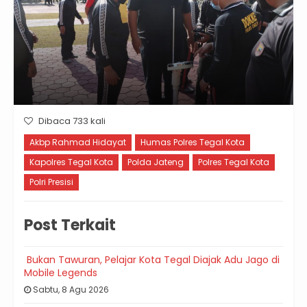
Dibaca 733 kali
Akbp Rahmad Hidayat
Humas Polres Tegal Kota
Kapolres Tegal Kota
Polda Jateng
Polres Tegal Kota
Polri Presisi
Post Terkait
Bukan Tawuran, Pelajar Kota Tegal Diajak Adu Jago di
Mobile Legends
Sabtu, 8 Agu 2026