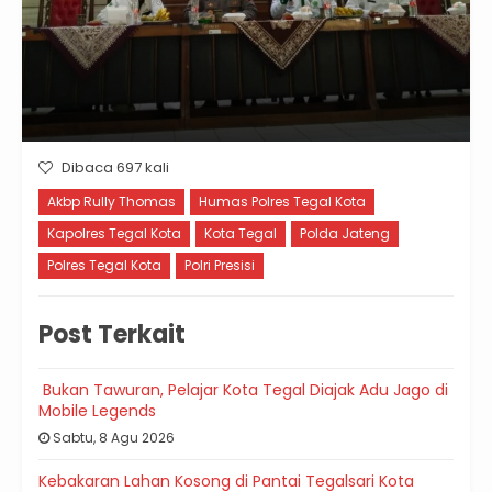
Dibaca 697 kali
Akbp Rully Thomas
Humas Polres Tegal Kota
Kapolres Tegal Kota
Kota Tegal
Polda Jateng
Polres Tegal Kota
Polri Presisi
Post Terkait
Bukan Tawuran, Pelajar Kota Tegal Diajak Adu Jago di
Mobile Legends
Sabtu, 8 Agu 2026
Kebakaran Lahan Kosong di Pantai Tegalsari Kota