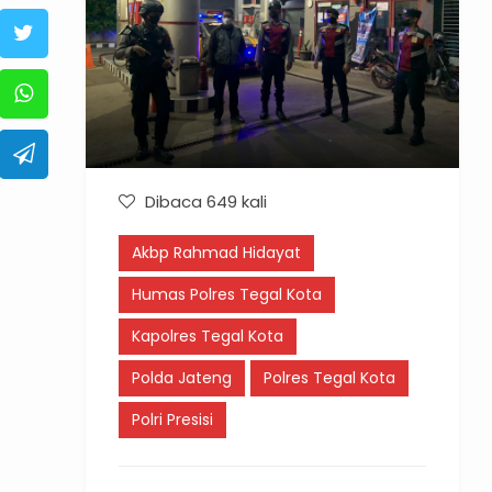
Dibaca 649 kali
Akbp Rahmad Hidayat
Humas Polres Tegal Kota
Kapolres Tegal Kota
Polda Jateng
Polres Tegal Kota
Polri Presisi