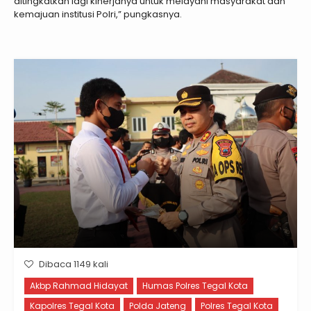
ditingkatkan lagi kinerjanya untuk melayani masyarakat dan
kemajuan institusi Polri,” pungkasnya.
Dibaca 1149 kali
Akbp Rahmad Hidayat
Humas Polres Tegal Kota
Kapolres Tegal Kota
Polda Jateng
Polres Tegal Kota