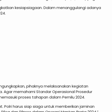
ningkatkan kesiapsiagaan. Dalam menanggulangi adanya
24.
mengungkapkan, pihaknya melaksanakan kegiatan
ta. Agar memahami Standar Operasional Prosedur
 memasuki proses tahapan dalam Pemilu 2024.
 Polri harus siap siaga untuk memberikan jaminan
ileg dan Pilpres dalam Operasi Mantap Brata 2024,”