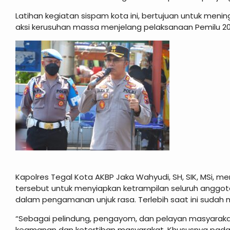
Latihan kegiatan sispam kota ini, bertujuan untuk me
aksi kerusuhan massa menjelang pelaksanaan Pemilu 20
Kapolres Tegal Kota AKBP Jaka Wahyudi, SH, SIK, MSi, 
tersebut untuk menyiapkan ketrampilan seluruh anggo
dalam pengamanan unjuk rasa. Terlebih saat ini sudah
“Sebagai pelindung, pengayom, dan pelayan masyarakat.
keamanan dan ketertiban masyarakat. Khususnya pada P