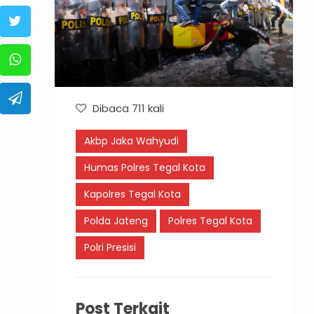
Dibaca 711 kali
Akbp Jaka Wahyudi
Humas Polres Tegal Kota
Kapolres Tegal Kota
Polda Jateng
Polres Tegal Kota
Polri Presisi
Post Terkait