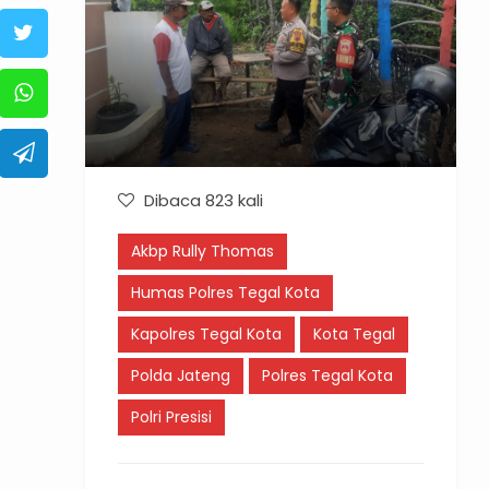
Dibaca 823 kali
Akbp Rully Thomas
Humas Polres Tegal Kota
Kapolres Tegal Kota
Kota Tegal
Polda Jateng
Polres Tegal Kota
Polri Presisi