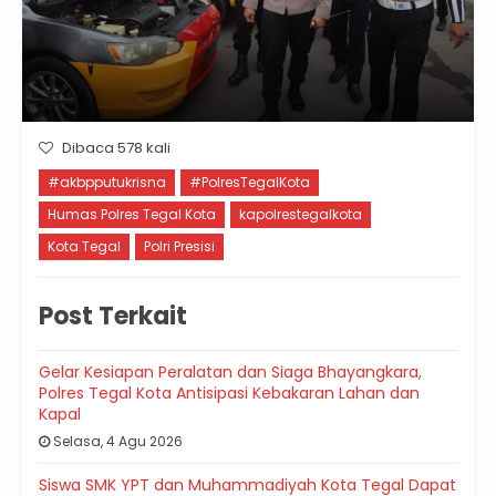
Dibaca 578 kali
#akbpputukrisna
#PolresTegalKota
Humas Polres Tegal Kota
kapolrestegalkota
Kota Tegal
Polri Presisi
Post Terkait
Gelar Kesiapan Peralatan dan Siaga Bhayangkara,
Polres Tegal Kota Antisipasi Kebakaran Lahan dan
Kapal
Selasa, 4 Agu 2026
Siswa SMK YPT dan Muhammadiyah Kota Tegal Dapat