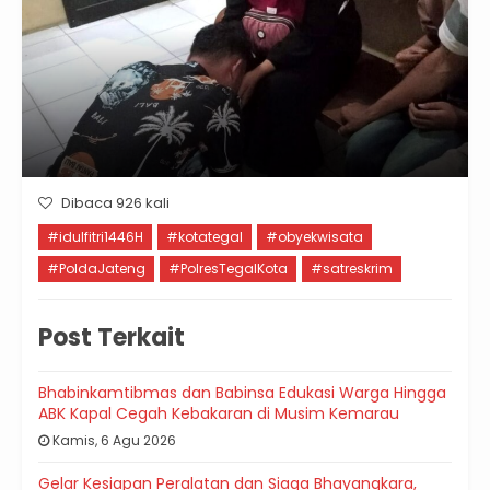
Dibaca 926 kali
#idulfitri1446H
#kotategal
#obyekwisata
#PoldaJateng
#PolresTegalKota
#satreskrim
Post Terkait
Bhabinkamtibmas dan Babinsa Edukasi Warga Hingga
ABK Kapal Cegah Kebakaran di Musim Kemarau
Kamis, 6 Agu 2026
Gelar Kesiapan Peralatan dan Siaga Bhayangkara,