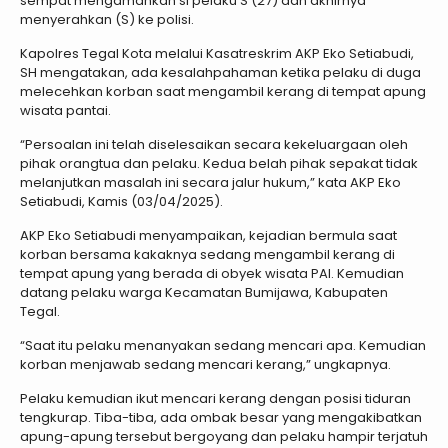
sempat mengamankan si pelaku S (27) dan akhirnya
menyerahkan (S) ke polisi.
Kapolres Tegal Kota melalui Kasatreskrim AKP Eko Setiabudi,
SH mengatakan, ada kesalahpahaman ketika pelaku di duga
melecehkan korban saat mengambil kerang di tempat apung
wisata pantai.
“Persoalan ini telah diselesaikan secara kekeluargaan oleh
pihak orangtua dan pelaku. Kedua belah pihak sepakat tidak
melanjutkan masalah ini secara jalur hukum,” kata AKP Eko
Setiabudi, Kamis (03/04/2025).
AKP Eko Setiabudi menyampaikan, kejadian bermula saat
korban bersama kakaknya sedang mengambil kerang di
tempat apung yang berada di obyek wisata PAI. Kemudian
datang pelaku warga Kecamatan Bumijawa, Kabupaten
Tegal.
“Saat itu pelaku menanyakan sedang mencari apa. Kemudian
korban menjawab sedang mencari kerang,” ungkapnya.
Pelaku kemudian ikut mencari kerang dengan posisi tiduran
tengkurap. Tiba-tiba, ada ombak besar yang mengakibatkan
apung-apung tersebut bergoyang dan pelaku hampir terjatuh