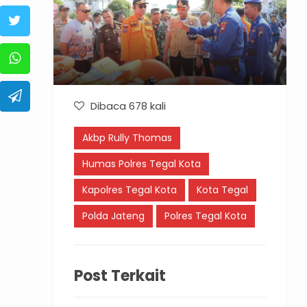
Dibaca 678 kali
Akbp Rully Thomas
Humas Polres Tegal Kota
Kapolres Tegal Kota
Kota Tegal
Polda Jateng
Polres Tegal Kota
Post Terkait