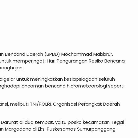
gan Bencana Daerah (BPBD) Mochammad Mabbrur,
ntuk memperingati Hari Pengurangan Resiko Bencana
penghujan.
igelar untuk meningkatkan kesiapsiagaan seluruh
nghadapi ancaman bencana hidrometeorologi seperti
tansi, meliputi TNI/POLRI, Organisasi Perangkat Daerah
a Darurat di dua tempat, yaitu posko kecamatan Tegal
matan Margadana di Eks. Puskesamas Sumurpanggang.