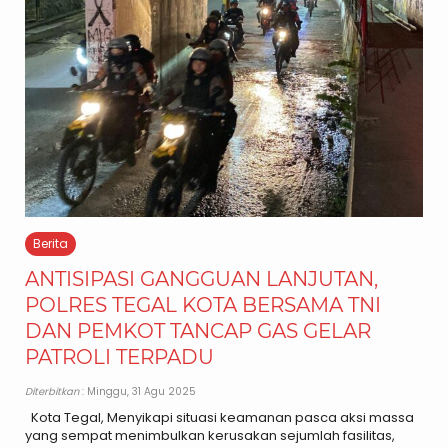
Berita
ANTISIPASI GANGGUAN LANJUTAN,
POLRES TEGAL KOTA BERSAMA TNI
DAN PEMKOT TANCAP GAS GELAR
PATROLI TERPADU
Diterbitkan
: Minggu, 31 Agu 2025
Kota Tegal, Menyikapi situasi keamanan pasca aksi massa
yang sempat menimbulkan kerusakan sejumlah fasilitas,