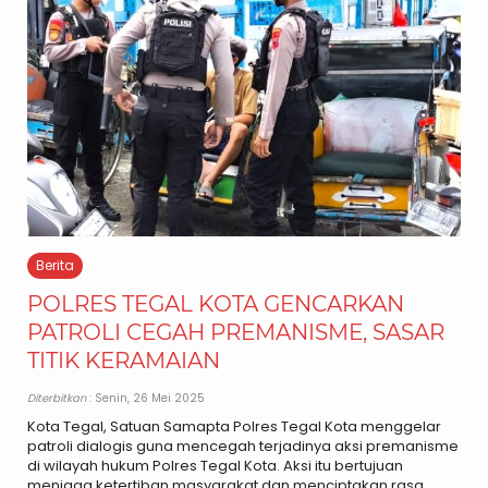
Berita
POLRES TEGAL KOTA GENCARKAN
PATROLI CEGAH PREMANISME, SASAR
TITIK KERAMAIAN
Diterbitkan
: Senin, 26 Mei 2025
Kota Tegal, Satuan Samapta Polres Tegal Kota menggelar
patroli dialogis guna mencegah terjadinya aksi premanisme
di wilayah hukum Polres Tegal Kota. Aksi itu bertujuan
menjaga ketertiban masyarakat dan menciptakan rasa..