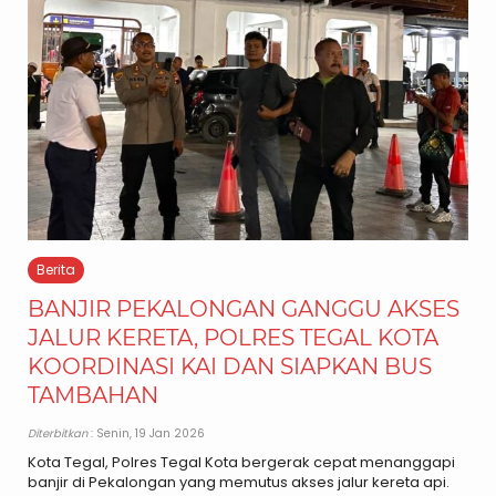
Berita
BANJIR PEKALONGAN GANGGU AKSES
JALUR KERETA, POLRES TEGAL KOTA
KOORDINASI KAI DAN SIAPKAN BUS
TAMBAHAN
Diterbitkan
: Senin, 19 Jan 2026
Kota Tegal, Polres Tegal Kota bergerak cepat menanggapi
banjir di Pekalongan yang memutus akses jalur kereta api.