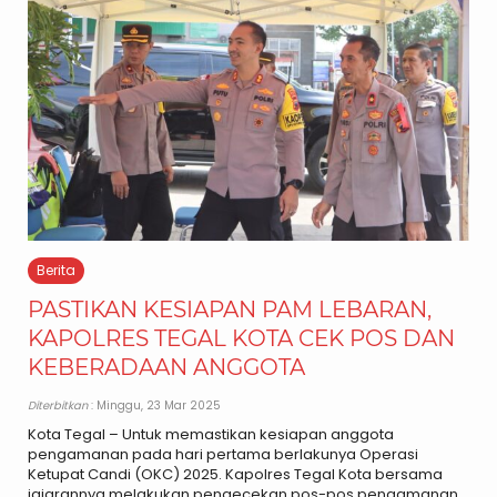
Berita
PASTIKAN KESIAPAN PAM LEBARAN,
KAPOLRES TEGAL KOTA CEK POS DAN
KEBERADAAN ANGGOTA
Diterbitkan
: Minggu, 23 Mar 2025
Kota Tegal – Untuk memastikan kesiapan anggota
pengamanan pada hari pertama berlakunya Operasi
Ketupat Candi (OKC) 2025. Kapolres Tegal Kota bersama
jajarannya melakukan pengecekan pos-pos pengamanan