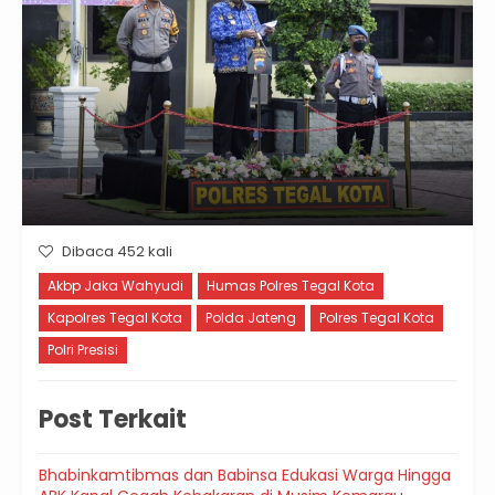
Dibaca 452 kali
Akbp Jaka Wahyudi
Humas Polres Tegal Kota
Kapolres Tegal Kota
Polda Jateng
Polres Tegal Kota
Polri Presisi
Post Terkait
Bhabinkamtibmas dan Babinsa Edukasi Warga Hingga