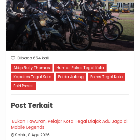
Dibaca 654 kali
Akbp Rully Thomas
Humas Polres Tegal Kota
Kapolres Tegal Kota
Polda Jateng
Polres Tegal Kota
Polri Presisi
Post Terkait
Bukan Tawuran, Pelajar Kota Tegal Diajak Adu Jago di
Mobile Legends
Sabtu, 8 Agu 2026