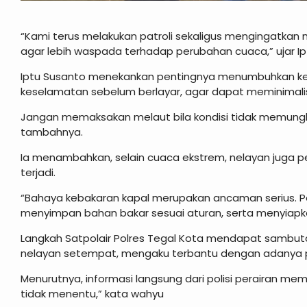
“Kami terus melakukan patroli sekaligus mengingatkan 
agar lebih waspada terhadap perubahan cuaca,” ujar Ip
Iptu Susanto menekankan pentingnya menumbuhkan kes
keselamatan sebelum berlayar, agar dapat meminimalisir
Jangan memaksakan melaut bila kondisi tidak memungkin
tambahnya.
Ia menambahkan, selain cuaca ekstrem, nelayan juga p
terjadi.
“Bahaya kebakaran kapal merupakan ancaman serius. Pemi
menyimpan bahan bakar sesuai aturan, serta menyiap
Langkah Satpolair Polres Tegal Kota mendapat sambutan
nelayan setempat, mengaku terbantu dengan adanya pa
Menurutnya, informasi langsung dari polisi perairan m
tidak menentu,” kata wahyu