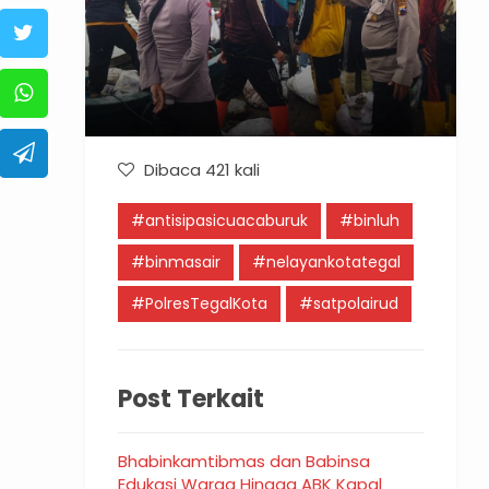
Dibaca 421 kali
#antisipasicuacaburuk
#binluh
#binmasair
#nelayankotategal
#PolresTegalKota
#satpolairud
Post Terkait
Bhabinkamtibmas dan Babinsa
Edukasi Warga Hingga ABK Kapal