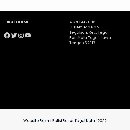
IKUTI KAMI
CONTACT US
Jl. Pemuda No.2,
Tegalsari, Kec. Tegal
Facebook
Twitter
Instagram
YouTube
Bar., Kota Tegal, Jawa
Tengah 52313
Website Resmi Polisi Resor Tegal Kota | 2022