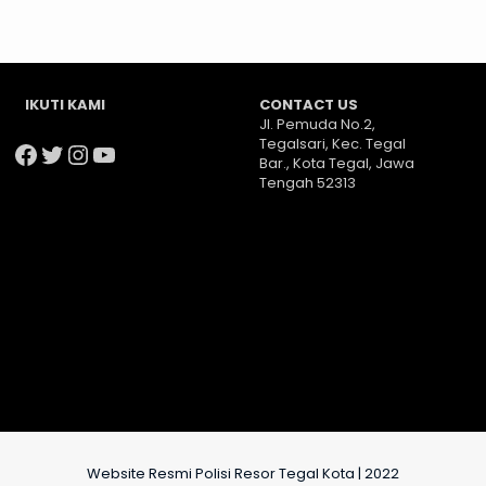
IKUTI KAMI
CONTACT US
Jl. Pemuda No.2,
Tegalsari, Kec. Tegal
Facebook
Twitter
Instagram
YouTube
Bar., Kota Tegal, Jawa
Tengah 52313
Website Resmi Polisi Resor Tegal Kota | 2022