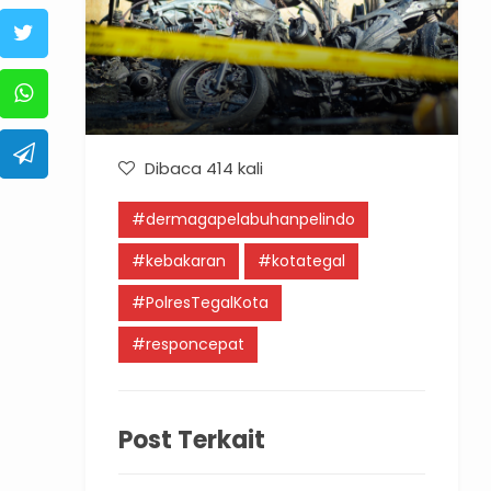
Dibaca 414 kali
#dermagapelabuhanpelindo
#kebakaran
#kotategal
#PolresTegalKota
#responcepat
Post Terkait