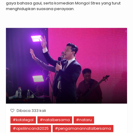
gaya bahasa gaul, serta komedian Mongol Stres yang turut
menghidupkan suasana perayaan.
Dibaca 333 kali
#kotategal
#natalbersama
#nataru
#opslilincandi2025
#pengamanannatalbersama