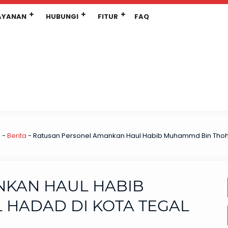
AYANAN
HUBUNGI
FITUR
FAQ
a
-
Berita
-
Ratusan Personel Amankan Haul Habib Muhammd Bin Thohir
NKAN HAUL HABIB
 HADAD DI KOTA TEGAL