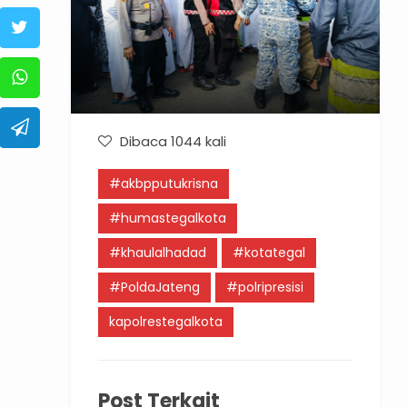
Dibaca 1044 kali
#akbpputukrisna
#humastegalkota
#khaulalhadad
#kotategal
#PoldaJateng
#polripresisi
kapolrestegalkota
Post Terkait