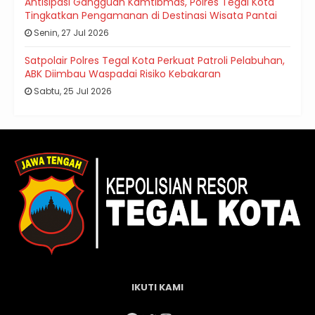
Antisipasi Gangguan Kamtibmas, Polres Tegal Kota
Tingkatkan Pengamanan di Destinasi Wisata Pantai
Senin, 27 Jul 2026
Satpolair Polres Tegal Kota Perkuat Patroli Pelabuhan,
ABK Diimbau Waspadai Risiko Kebakaran
Sabtu, 25 Jul 2026
IKUTI KAMI