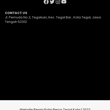
Facebook
Twitter
Instagram
YouTube
CONTACT US
Jl. Pemuda No.2, Tegalsari, Kec. Tegal Bar., Kota Tegal, Jawa
Tengah 52313
Website Resmi Polisi Resor Tegal Kota | 2022