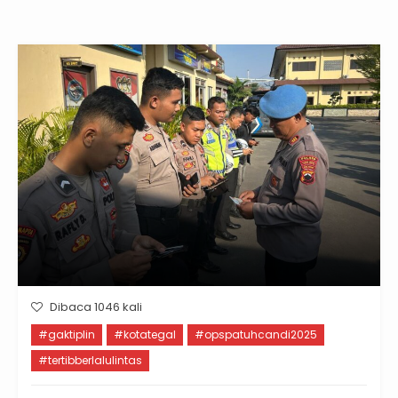
Dibaca 1046 kali
#gaktiplin
#kotategal
#opspatuhcandi2025
#tertibberlalulintas