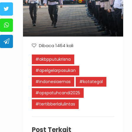
Dibaca 1464 kali
#akbpputukrisna
#apelgelarpasukan
#indonesiaemas
#kotategal
#opspatuhcandi2025
#tertibberlalulintas
Post Terkait