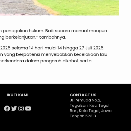
dan penegakan hukum. Baik secara manual maupun
ang berkelanjutan,” tambahnya.
25 selama 14 hari, mulai 14 hingga 27 Juli 2025.
an yang berpotensi menyebabkan kecelakaan lalu
 berkendara dalam pengaruh alkohol, serta
IKUTI KAMI
CONTACT US
Jl. Pemuda No.2,
Tegalsari, Kec. Tegal
Facebook
Twitter
Instagram
YouTube
Bar., Kota Tegal, Jawa
Tengah 52313