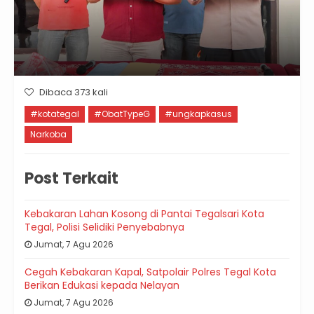
Dibaca 373 kali
#kotategal
#ObatTypeG
#ungkapkasus
Narkoba
Post Terkait
Kebakaran Lahan Kosong di Pantai Tegalsari Kota
Tegal, Polisi Selidiki Penyebabnya
Jumat, 7 Agu 2026
Cegah Kebakaran Kapal, Satpolair Polres Tegal Kota
Berikan Edukasi kepada Nelayan
Jumat, 7 Agu 2026