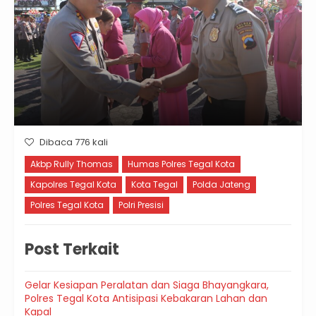
Dibaca 776 kali
Akbp Rully Thomas
Humas Polres Tegal Kota
Kapolres Tegal Kota
Kota Tegal
Polda Jateng
Polres Tegal Kota
Polri Presisi
Post Terkait
Gelar Kesiapan Peralatan dan Siaga Bhayangkara,
Polres Tegal Kota Antisipasi Kebakaran Lahan dan
Kapal