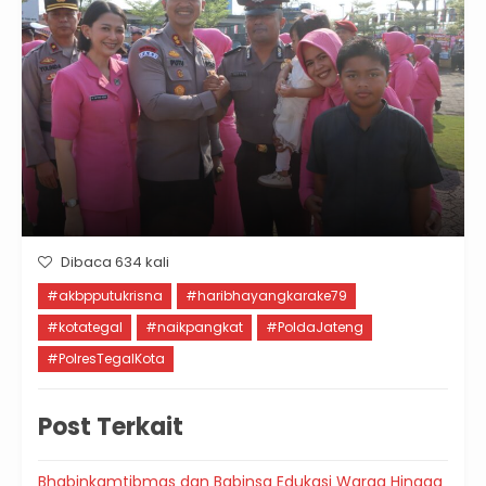
Dibaca 634 kali
#akbpputukrisna
#haribhayangkarake79
#kotategal
#naikpangkat
#PoldaJateng
#PolresTegalKota
Post Terkait
Bhabinkamtibmas dan Babinsa Edukasi Warga Hingga