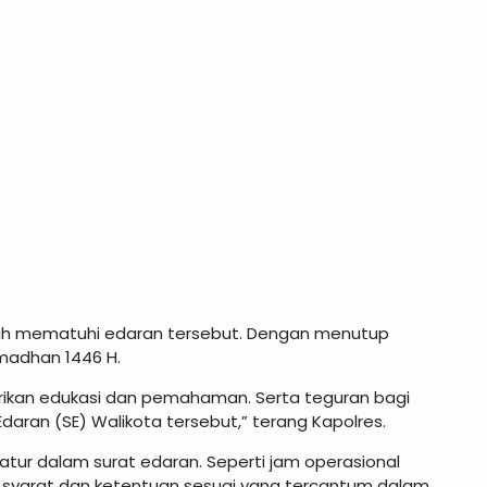
sudah mematuhi edaran tersebut. Dengan menutup
amadhan 1446 H.
rikan edukasi dan pemahaman. Serta teguran bagi
ran (SE) Walikota tersebut,” terang Kapolres.
iatur dalam surat edaran. Seperti jam operasional
n syarat dan ketentuan sesuai yang tercantum dalam