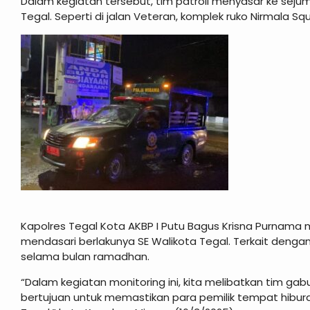
Dalam kegiatan tersebut, tim patroli menyasar ke sej
Tegal. Seperti di jalan Veteran, komplek ruko Nirmala Squ
Kapolres Tegal Kota AKBP I Putu Bagus Krisna Purnama
mendasari berlakunya SE Walikota Tegal. Terkait denga
selama bulan ramadhan.
“Dalam kegiatan monitoring ini, kita melibatkan tim gabun
bertujuan untuk memastikan para pemilik tempat hibu