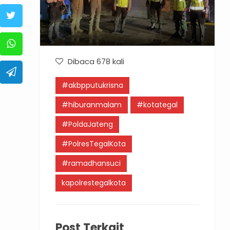
Dibaca 678 kali
#akbpputukrisna
#hiburanmalam
#kotategal
#PoldaJateng
#PolresTegalKota
#ramadhansuci
kapolrestegalkota
Post Terkait