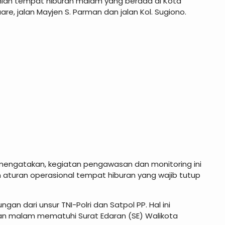
umlah tempat hiburan malam yang berada di Kota
are, jalan Mayjen S. Parman dan jalan Kol. Sugiono.
 mengatakan, kegiatan pengawasan dan monitoring ini
n aturan operasional tempat hiburan yang wajib tutup
gan dari unsur TNI-Polri dan Satpol PP. Hal ini
ran malam mematuhi Surat Edaran (SE) Walikota