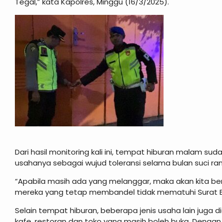
Tegal,” kata Kapolres, Minggu (16/3/2025).
Dari hasil monitoring kali ini, tempat hiburan malam 
usahanya sebagai wujud toleransi selama bulan suci r
“Apabila masih ada yang melanggar, maka akan kita be
mereka yang tetap membandel tidak mematuhi Surat Eda
Selain tempat hiburan, beberapa jenis usaha lain juga d
kafe, restoran dan toko yang masih boleh buka. Denga