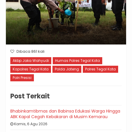
Dibaca 861 kali
Akbp Jaka Wahyudi
Humas Polres Tegal Kota
Kapolres Tegal Kota
Polda Jateng
Polres Tegal Kota
Polri Presisi
Post Terkait
Bhabinkamtibmas dan Babinsa Edukasi Warga Hingga
ABK Kapal Cegah Kebakaran di Musim Kemarau
Kamis, 6 Agu 2026