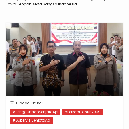
Jawa Tengah serta Bangsa Indonesia.
Dibaca 132 kali
#PenggunaanSenjataApi
#Perkap1Tahun2009
#SupervisiSenjataApi