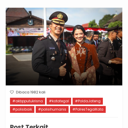
Dibaca 1982 kali
#akbpputukrisna
#kotategal
#PoldaJateng
#polisibaik
#polisihumanis
#PolresTegalKota
Post Terkait