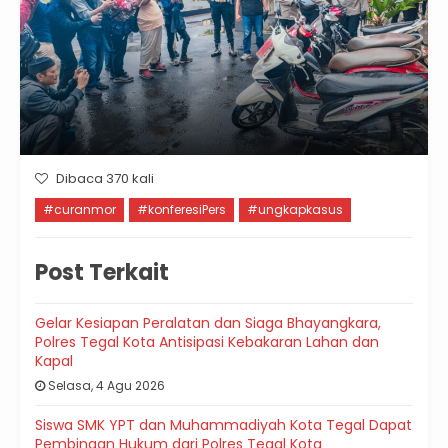
Dibaca 370 kali
#curanmor
#konferesiPers
#ungkapkasus
Post Terkait
Gelar Kesiapan Peralatan dan Siaga Bhayangkara,
Polres Tegal Kota Antisipasi Kebakaran Lahan dan
Kapal
Selasa, 4 Agu 2026
Siswa SMK YPT dan Muhammadiyah Kota Tegal Dapat
Pembinaan Hukum dari Polres Tegal Kota