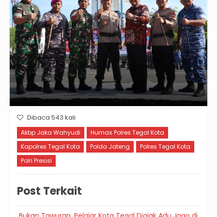
Dibaca 543 kali
Akbp Jaka Wahyudi
Humas Polres Tegal Kota
Kapolres Tegal Kota
Polda Jateng
Polres Tegal Kota
Polri Presisi
Post Terkait
Bukan Tawuran, Pelajar Kota Tegal Diajak Adu Jago di