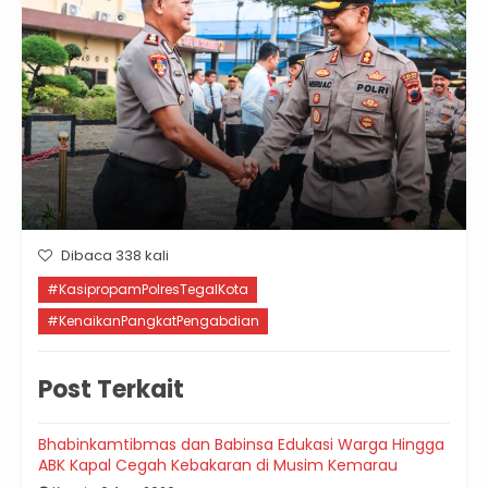
Dibaca 338 kali
#KasipropamPolresTegalKota
#KenaikanPangkatPengabdian
Post Terkait
Bhabinkamtibmas dan Babinsa Edukasi Warga Hingga
ABK Kapal Cegah Kebakaran di Musim Kemarau