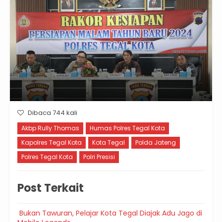
Dibaca 744 kali
Akbp Rully Thomas
Humas Polres Tegal Kota
Kapolres Tegal Kota
Kota Tegal
Polda Jateng
Polres Tegal Kota
Polri Presisi
Post Terkait
Bukan Tawuran, Pelajar Kota Tegal Diajak Adu Jago di